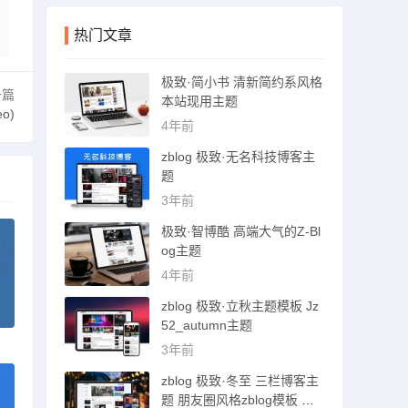
热门文章
极致·简小书 清新简约系风格
一篇
本站现用主题
o)
4年前
zblog 极致·无名科技博客主
题
3年前
极致·智博酷 高端大气的Z-Bl
og主题
4年前
zblog 极致·立秋主题模板 Jz
52_autumn主题
3年前
zblog 极致·冬至 三栏博客主
题 朋友圈风格zblog模板 猪