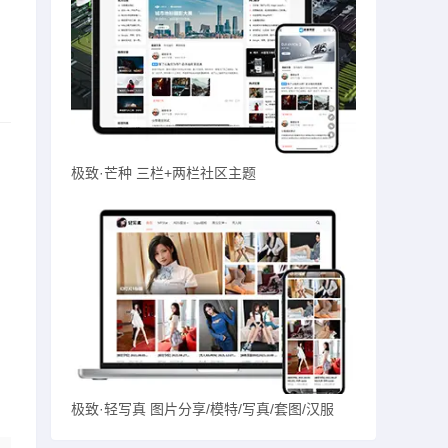
极致·芒种 三栏+两栏社区主题
极致·轻写真 图片分享/模特/写真/套图/汉服