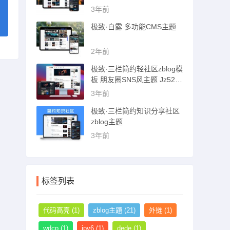
猪博客主题
3年前
极致·白露 多功能CMS主题
2年前
极致·三栏简约轻社区zblog模
板 朋友圈SNS风主题 Jz52_t
sc主题
3年前
极致·三栏简约知识分享社区
zblog主题
3年前
标签列表
代码高亮
(1)
zblog主题
(21)
外链
(1)
wdcp
(1)
ipv6
(1)
dede
(1)