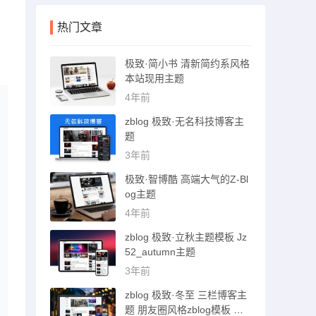
热门文章
极致·简小书 清新简约系风格
本站现用主题
4年前
zblog 极致·无名科技博客主
题
3年前
极致·智博酷 高端大气的Z-Bl
og主题
4年前
zblog 极致·立秋主题模板 Jz
52_autumn主题
3年前
zblog 极致·冬至 三栏博客主
题 朋友圈风格zblog模板 猪