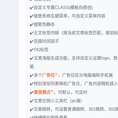
✔️自定义专属CLASS(模板伪原创)
✔️接管系统右键菜单，可自定义菜单内容
✔️搜索伪静态
✔️正文标签内链（按当前文章标签匹配，增加
✔️百度时间因子
✔️OG标签
✔️文章海报生成功能，支持自定义设置logo
能
✔️多个
广告位
，广告位区分电脑端和手机端
✔️特别添加列表随机广告位，广告内容随机插
✔️
黑夜模式
，可默认，可定时
✔️文章左侧小工具栏（pc端）
✔️文章跳转，可设置普通跳转、301跳转、302
✔️快捷图片附件查看