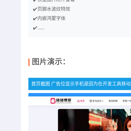
✔️页脚水波纹特效
✔️内嵌鸿蒙字体
✔️......
图片演示：
首页截图 广告位显示手机是因为在开发工具移