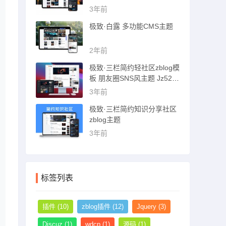
猪博客主题
3年前
极致·白露 多功能CMS主题
2年前
极致·三栏简约轻社区zblog模
板 朋友圈SNS风主题 Jz52_t
sc主题
3年前
极致·三栏简约知识分享社区
zblog主题
3年前
标签列表
插件
(10)
zblog插件
(12)
Jquery
(3)
Discuz
(1)
wdcp
(1)
源码
(1)