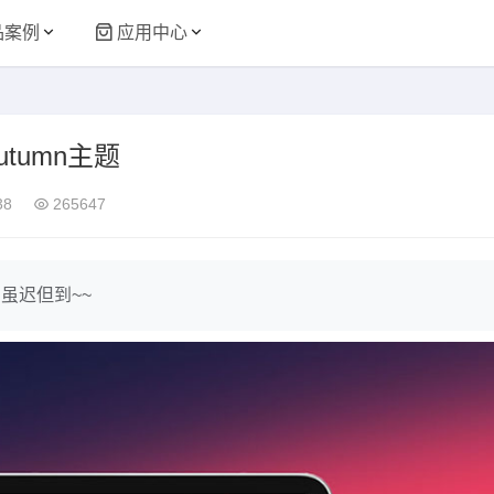
品案例
应用中心
utumn主题
38
265647
虽迟但到~~