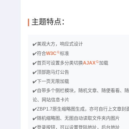
主题特点：
✔️美观大方，响应式设计
✔️符合
W3C
标准
✔️首页可设置多分类切换
AJAX
加载
✔️顶部跑马灯公告
✔️下一页无限加载
✔️自带多个侧栏模块，随机文章、随便看看、
论、网站信息卡片
✔️ZBP1.7原生缩略图生成，亦可自行上文章封
✔️随机缩略图、无图自动读取文件夹内图片
✔️登录按钮，可以设置登陆地址，后台地址