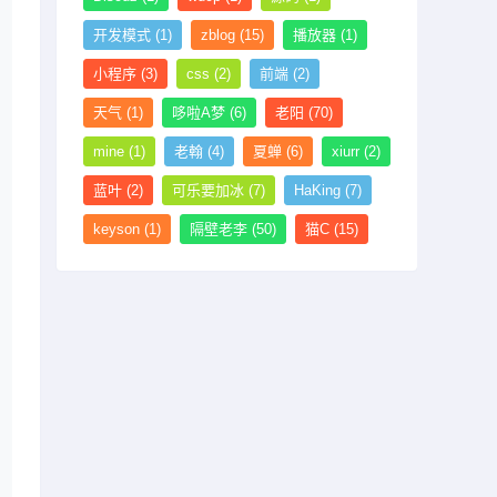
开发模式
(1)
zblog
(15)
播放器
(1)
小程序
(3)
css
(2)
前端
(2)
天气
(1)
哆啦A梦
(6)
老阳
(70)
mine
(1)
老翰
(4)
夏蝉
(6)
xiurr
(2)
蓝叶
(2)
可乐要加冰
(7)
HaKing
(7)
keyson
(1)
隔壁老李
(50)
猫C
(15)