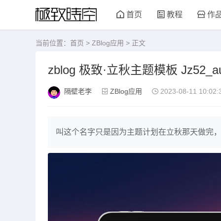
首页
教程
作
当前位置：
首页
>
ZBlog应用
> 正文
zblog 极致·立秋主题模板 Jz52_a
隔壁老李
ZBlog应用
2023-08-11 10:02:
叫这个名字只是因为主题计划在立秋那天做完，