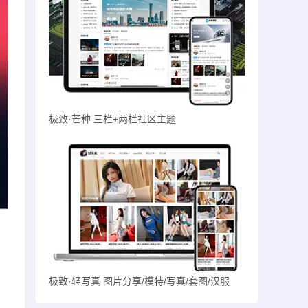
极致·芒种 三栏+两栏社区主题
极致·轻写真 图片分享/模特/写真/套图/汉服