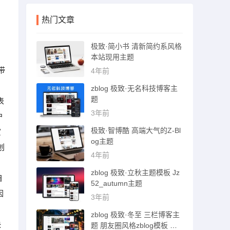
热门文章
极致·简小书 清新简约系风格
本站现用主题
带
4年前
zblog 极致·无名科技博客主
题
表
3年前
户
极致·智博酷 高端大气的Z-Bl
赏
og主题
创
4年前
、
zblog 极致·立秋主题模板 Jz
自
52_autumn主题
因
3年前
zblog 极致·冬至 三栏博客主
快
题 朋友圈风格zblog模板 猪