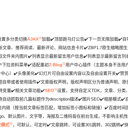
设置多分类切换
AJAX
加载✔️顶部跑马灯公告✔️下一页无限加载✔️自
章、推荐阅读、最新评论、网站信息卡片✔️ZBP1.7原生缩略图生
取文件夹内图片✔️列表显示最新留言用户信息✔️列表显示最新留言列
户下拉资料菜单✔️适配墨初
Z-Blog
用户中心插件（主题本身不含用
中心）✔️头像美化✔️幻灯片可自由设置内容以及自由设置开关✔️赞
题自带或者使用插件✔️文章版权声明，版权声明区分为普通声明、原
变量✔️相关文章功能✔️
SEO
设置，支持自定义TDK，文章、分类
取前几篇标题作为description描述✔️图片SEO✔️相册模式✔️
文标签内链（按当前文章标签匹配，增加标签小图标和链接）✔️百度时间
logo、默认图片、文字等，海报及二维码皆在前台生成，不影响主机性
夜模式
，可默认，可定时✔️文章跳转，可设置301跳转、302跳转✔️