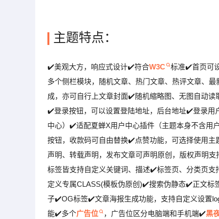
主题特点：
✔️美观大方，响应式设计✔️符合
W3C
标准✔️首页可
多个侧栏模块，随机文章、热门文章、热评文章、最新文
成，亦可自行上文章封面✔️随机缩略图、无图自动读
✔️登录按钮，可以设置登陆地址，后台地址✔️登录用
中心）✔️适配夏蝉X用户中心插件（主题本身不含用户
按钮，收款码可自由替换✔️点赞功能，可选择使用主
声明、转载声明，发布文章可声明原创，版权声明支持
标签皆支持自定义关键词、描述✔️标签页、分类页支持自动抓
定义专属CLASS(模板伪原创)✔️搜索伪静态✔️正
子✔️OG标签✔️文章海报生成功能，支持自定义设置
能✔️多个
广告位
，广告位区分电脑端和手机端✔️
黑