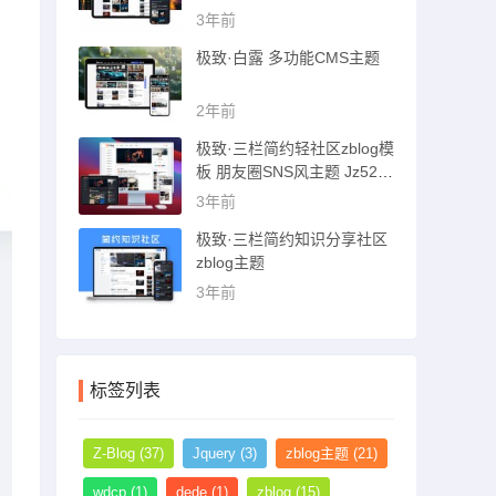
猪博客主题
3年前
极致·白露 多功能CMS主题
2年前
极致·三栏简约轻社区zblog模
板 朋友圈SNS风主题 Jz52_t
sc主题
3年前
极致·三栏简约知识分享社区
zblog主题
3年前
标签列表
Z-Blog
(37)
Jquery
(3)
zblog主题
(21)
wdcp
(1)
dede
(1)
zblog
(15)