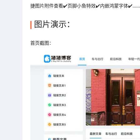
捷图片附件查看✔️页脚小鱼特效✔️内嵌鸿蒙字体✔️......
图片演示：
首页截图：