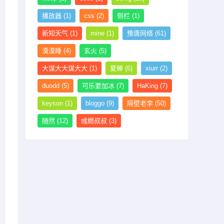
播放器
(1)
css
(2)
侧栏
(1)
新知天气
(1)
mine
(1)
豫唐网络
(61)
漠漠睡
(4)
玄火
(5)
大谋大大谋大大
(1)
夏蝉
(6)
xiurr
(2)
duodd
(5)
可乐要加冰
(7)
HaKing
(7)
keyson
(1)
bloggo
(9)
隔壁老李
(50)
随然
(12)
彧繎叔叔
(3)