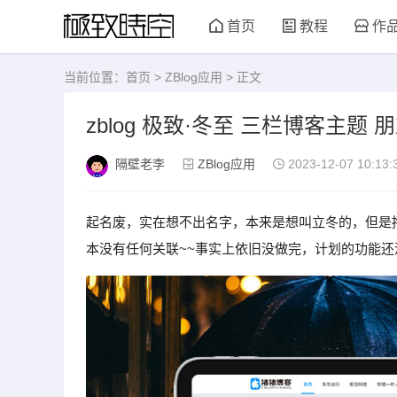
首页
教程
作
当前位置：
首页
>
ZBlog应用
> 正文
zblog 极致·冬至 三栏博客主题 
隔壁老李
ZBlog应用
2023-12-07 10:13:
起名废，实在想不出名字，本来是想叫立冬的，但是
本没有任何关联~~事实上依旧没做完，计划的功能还