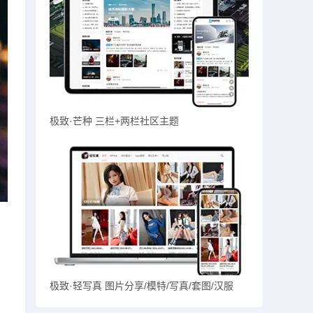
极致·芒种 三栏+两栏社区主题
极致·轻写真 图片分享/模特/写真/套图/汉服