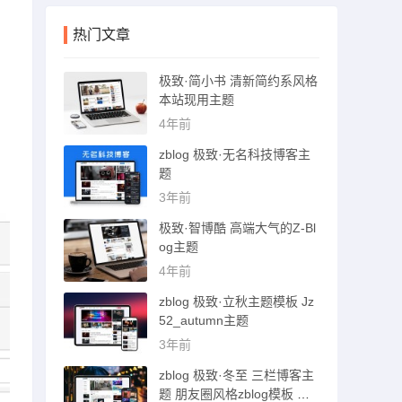
热门文章
极致·简小书 清新简约系风格
本站现用主题
4年前
zblog 极致·无名科技博客主
题
3年前
极致·智博酷 高端大气的Z-Bl
og主题
4年前
zblog 极致·立秋主题模板 Jz
52_autumn主题
3年前
zblog 极致·冬至 三栏博客主
题 朋友圈风格zblog模板 猪