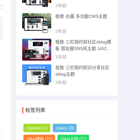
猪博客主题
3年前
极致·白露 多功能CMS主题
2年前
极致·三栏简约轻社区zblog模
板 朋友圈SNS风主题 Jz52_t
sc主题
3年前
极致·三栏简约知识分享社区
zblog主题
3年前
标签列表
ckplayer
(1)
Jquery
(3)
zblog模板
(21)
zblog主题
(21)