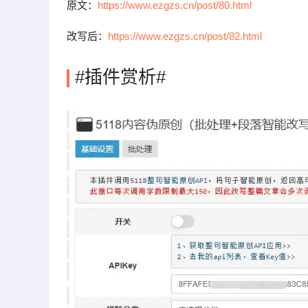
原文：
https://www.ezgzs.cn/post/80.html
改写后：
https://www.ezgzs.cn/post/82.html
#插件赏析#