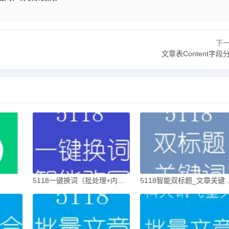
下
文章表Content字段
5118一键换词（批处理+内容伪原创）
5118智能双标题_文章关