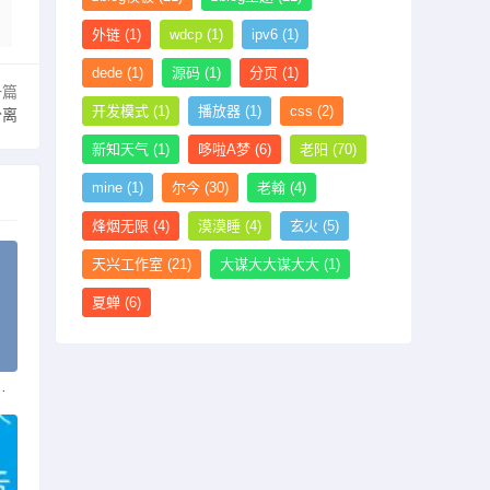
外链
(1)
wdcp
(1)
ipv6
(1)
dede
(1)
源码
(1)
分页
(1)
一篇
开发模式
(1)
播放器
(1)
css
(2)
分离
新知天气
(1)
哆啦A梦
(6)
老阳
(70)
mine
(1)
尔今
(30)
老翰
(4)
烽烟无限
(4)
漠漠睡
(4)
玄火
(5)
天兴工作室
(21)
大谋大大谋大大
(1)
夏蝉
(6)
键词_文章简介_批处理