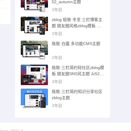
52_autumn主题
3年前
zblog 极致·冬至 三栏博客主
题 朋友圈风格zblog模板 猪
猪博客主题
3年前
极致·白露 多功能CMS主题
2年前
极致·三栏简约轻社区zblog模
板 朋友圈SNS风主题 Jz52_t
sc主题
3年前
极致·三栏简约知识分享社区
zblog主题
3年前