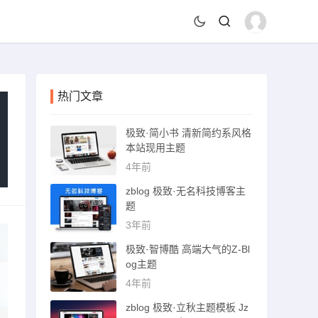
热门文章
极致·简小书 清新简约系风格
本站现用主题
4年前
zblog 极致·无名科技博客主
题
3年前
极致·智博酷 高端大气的Z-Bl
og主题
4年前
zblog 极致·立秋主题模板 Jz