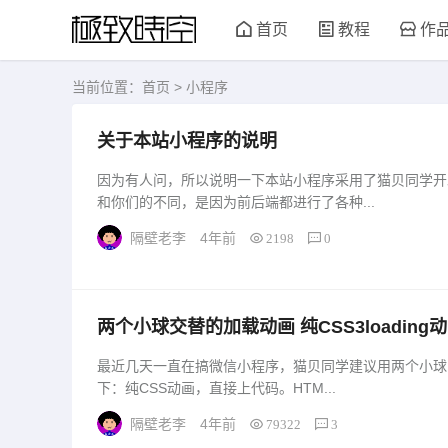
首页
教程
作
当前位置：
首页
> 小程序
关于本站小程序的说明
因为有人问，所以说明一下本站小程序采用了猫贝同学开发
和你们的不同，是因为前后端都进行了各种...
隔壁老李
4年前
2198
0
两个小球交替的加载动画 纯CSS3loading
最近几天一直在搞微信小程序，猫贝同学建议用两个小球的l
下：纯CSS动画，直接上代码。HTM...
隔壁老李
4年前
79322
3