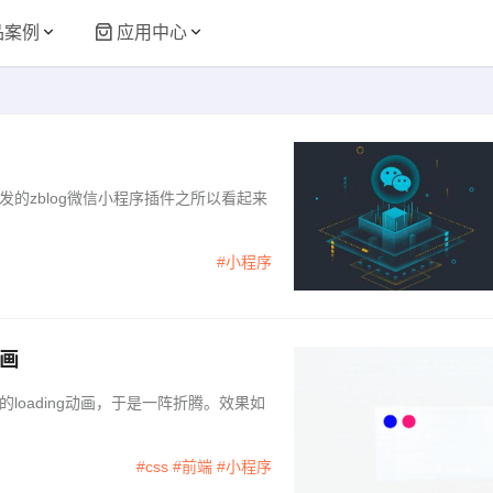
品案例
应用中心
的zblog微信小程序插件之所以看起来
#小程序
动画
oading动画，于是一阵折腾。效果如
#css
#前端
#小程序