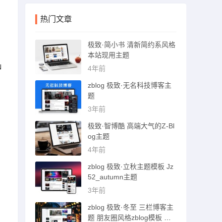
热门文章
极致·简小书 清新简约系风格
本站现用主题
N
4年前
zblog 极致·无名科技博客主
题
3年前
极致·智博酷 高端大气的Z-Bl
og主题
4年前
zblog 极致·立秋主题模板 Jz
52_autumn主题
3年前
zblog 极致·冬至 三栏博客主
题 朋友圈风格zblog模板 猪