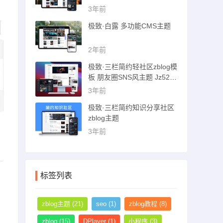
猪博客主题
3年前
极致·白露 多功能CMS主题
2年前
极致·三栏简约轻社区zblog模
板 朋友圈SNS风主题 Jz52_t
sc主题
3年前
极致·三栏简约知识分享社区
zblog主题
3年前
标签列表
zblog主题
(21)
seo
(1)
zblog教程
(8)
zblog
(15)
DPlayer
(1)
小程序
(3)