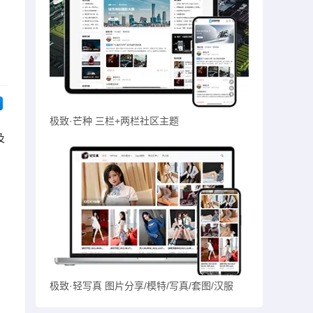
极致·芒种 三栏+两栏社区主题
及
极致·轻写真 图片分享/模特/写真/套图/汉服