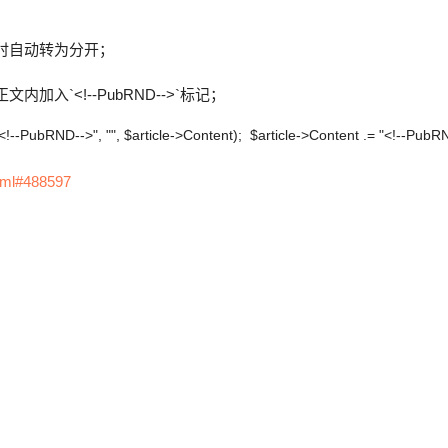
时自动转为分开；
`<!--PubRND-->`标记；
<!--PubRND-->", "", $article->Content); $article->Content .= "<!--PubR
html#488597