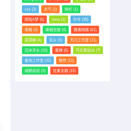
css
(2)
天气
(1)
侧栏
(1)
哆啦A梦
(6)
mine
(1)
尔今
(30)
老翰
(4)
烽烟无限
(4)
豫唐网络
(61)
漠漠睡
(4)
玄火
(5)
天兴工作室
(21)
沉冰浮水
(16)
夏蝉
(6)
可乐要加冰
(7)
星岚工作室
(32)
随然
(12)
彧繎叔叔
(3)
优美主题
(15)