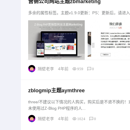
营销公司网站主题zbmarketing
多余的属性标签。主题v1.9.0更新：PS：更新后，请进入后台
隔壁老李
4年前
959
0
zblogmip主题aymthree
three/不建议以下情况的人购买，购买后是不退不换的
未使用过Z-Blog PHP程序的人...
隔壁老李
4年前
1024
0