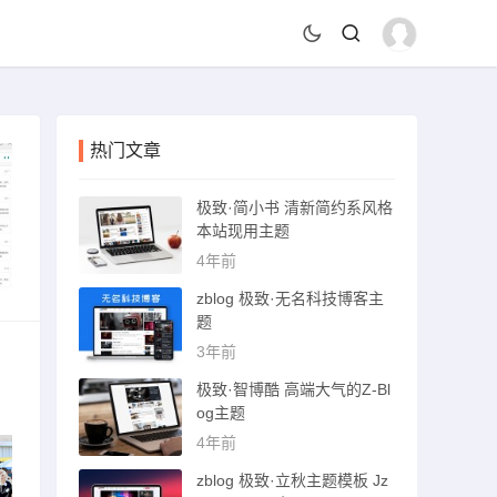
热门文章
极致·简小书 清新简约系风格
本站现用主题
4年前
zblog 极致·无名科技博客主
题
3年前
极致·智博酷 高端大气的Z-Bl
og主题
4年前
zblog 极致·立秋主题模板 Jz