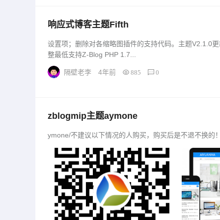
响应式博客主题Fifth
设置项；删除对各缩略图插件的支持代码。主题V2.1.
整最低支持Z-Blog PHP 1.7...
隔壁老李
4年前
885
0
zblogmip主题aymone
ymone/不建议以下情况的人购买，购买后是不退不换的！1