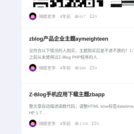
隔壁老李
4年前
917
0
zblog产品企业主题aymeighteen
议符合以下情况的人购买，主题购买后是不退不换的！1
之前从未使用过Z-Blog PHP程序的人...
隔壁老李
4年前
948
0
Z-Blog
手机应用下载主题zbapp
整文章自动描述函数代码；调整HTML time标签datetime属
HP 1.7...
隔壁老李
4年前
1326
0