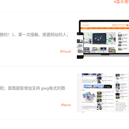
#森木博
换的！1、第一次接触、搭建网站的人；
#muzi
；首图提取增加支持.jpeg格式的图
#leon