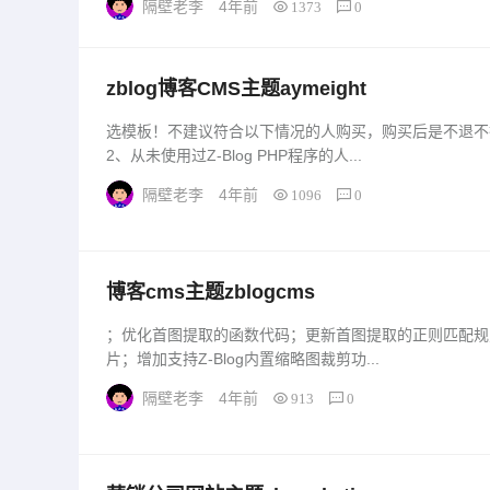
隔壁老李
4年前
1373
0
zblog博客CMS主题aymeight
选模板！不建议符合以下情况的人购买，购买后是不退不
2、从未使用过Z-Blog PHP程序的人...
隔壁老李
4年前
1096
0
博客cms主题zblogcms
；优化首图提取的函数代码；更新首图提取的正则匹配规则
片；增加支持Z-Blog内置缩略图裁剪功...
隔壁老李
4年前
913
0