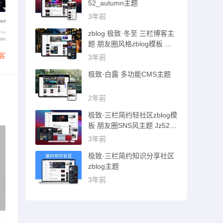
52_autumn主题
3年前
zblog 极致·冬至 三栏博客主
题 朋友圈风格zblog模板 猪
猪博客主题
客
3年前
极致·白露 多功能CMS主题
2年前
极致·三栏简约轻社区zblog模
板 朋友圈SNS风主题 Jz52_t
sc主题
3年前
极致·三栏简约知识分享社区
zblog主题
3年前