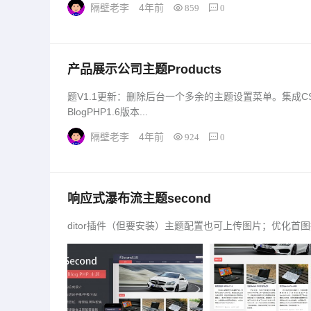
隔壁老李
4年前
859
0
产品展示公司主题Products
题V1.1更新：删除后台一个多余的主题设置菜单。集成CSRF
BlogPHP1.6版本...
隔壁老李
4年前
924
0
响应式瀑布流主题second
ditor插件（但要安装）主题配置也可上传图片；优化首图提取函