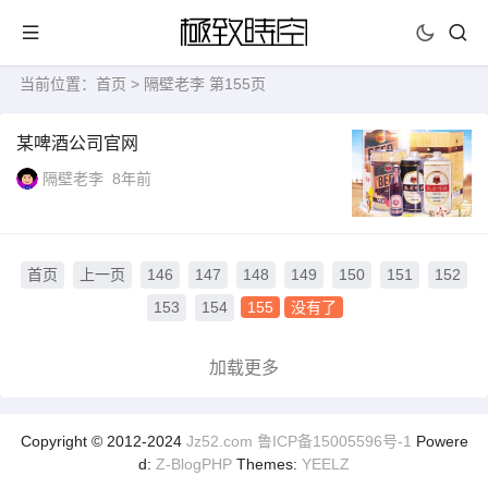
当前位置：
首页
> 隔壁老李 第155页
某啤酒公司官网
隔壁老李
8年前
首页
上一页
146
147
148
149
150
151
152
153
154
155
没有了
加载更多
Copyright © 2012-2024
Jz52.com
鲁ICP备15005596号-1
Powere
d:
Z-BlogPHP
Themes:
YEELZ